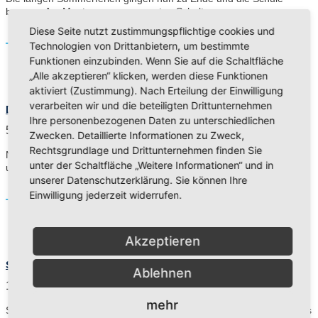
begann. Am Montag, unserem ersten Schultag…
Diese Seite nutzt zustimmungspflichtige cookies und
Read More
Technologien von Drittanbietern, um bestimmte
Funktionen einzubinden. Wenn Sie auf die Schaltfläche
„Alle akzeptieren“ klicken, werden diese Funktionen
aktiviert (Zustimmung). Nach Erteilung der Einwilligung
verarbeiten wir und die beteiligten Drittunternehmen
Die letzten Schultage
Ihre personenbezogenen Daten zu unterschiedlichen
5. August 2022
Zwecken. Detaillierte Informationen zu Zweck,
Rechtsgrundlage und Drittunternehmen finden Sie
Nun ging das Schuljahr zu Ende. In der letzten Schulwoche
unter der Schaltfläche „Weitere Informationen“ und in
unternahmen wir verschiedene Aktivitäten.…
unserer Datenschutzerklärung. Sie können Ihre
Einwilligung jederzeit widerrufen.
Read More
Akzeptieren
Schule auf dem Eis
Ablehnen
17. Februar 2022
mehr
Schule auf dem Eis Der liebe Gott war uns gnädig und schenkte uns