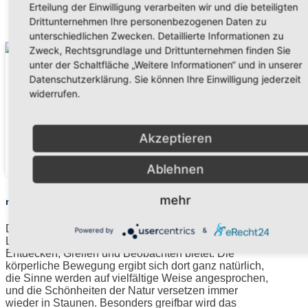
Erteilung der Einwilligung verarbeiten wir und die beteiligten
Drittunternehmen Ihre personenbezogenen Daten zu
unterschiedlichen Zwecken. Detaillierte Informationen zu
Zweck, Rechtsgrundlage und Drittunternehmen finden Sie
unter der Schaltfläche „Weitere Informationen“ und in unserer
Datenschutzerklärung. Sie können Ihre Einwilligung jederzeit
widerrufen.
Akzeptieren
Ablehnen
mehr
naturbezogen
Die Natur ist ein ganz besonderer, ganzheitlicher
Powered by
&
Lernort, da sie viele anregende Gelegenheiten zum
Entdecken, Greifen und Beobachten bietet. Die
körperliche Bewegung ergibt sich dort ganz natürlich,
die Sinne werden auf vielfältige Weise angesprochen,
und die Schönheiten der Natur versetzen immer
wieder in Staunen. Besonders greifbar wird das