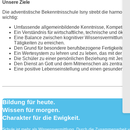
Unsere Ziele
Die adventistische Bekenntnisschule Isny strebt die harmonisc
wichtig:
Umfassende allgemeinbildende Kenntnisse, Kompetenzen
Ein Verständnis für wirtschaftliche, technische und ö
Eine Balance zwischen kognitiver Wissensvermittlung u
Tätigkeiten zu erreichen.
Den Grund für besondere berufsbezogene Fertigkeiten u
Ein Wertesystem zu lehren und zu leben, das mit der Bib
Die Schüler zu einer persönlichen Beziehung mit Jesus C
Den Dienst an Gott und dem Mitmenschen als zentralen L
Eine positive Lebenseinstellung und einen gesunden Lebe
Bildung für heute.
Wissen für morgen.
Charakter für die Ewigkeit.
Schule ist mehr als Wissensvermittlung. Durch die Zusammenarbeit v