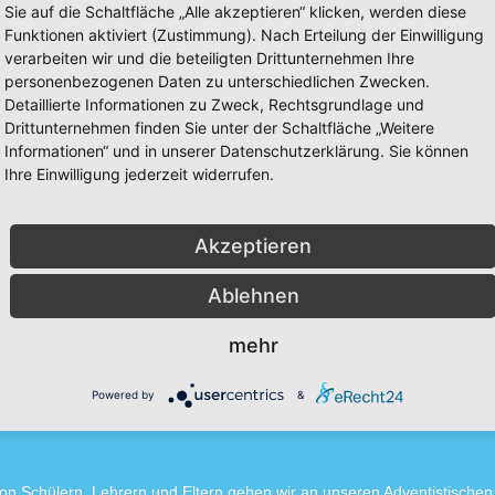
Sie auf die Schaltfläche „Alle akzeptieren“ klicken, werden diese
Funktionen aktiviert (Zustimmung). Nach Erteilung der Einwilligung
he Entwicklung der geistigen, körperlichen und seelisch-geistl
verarbeiten wir und die beteiligten Drittunternehmen Ihre
personenbezogenen Daten zu unterschiedlichen Zwecken.
 und Denkfähigkeiten zu vermitteln.
Detaillierte Informationen zu Zweck, Rechtsgrundlage und
kologische Vorgänge und Zusammenhänge zu entwickeln.
Drittunternehmen finden Sie unter der Schaltfläche „Weitere
nd praktisch manuellen
Informationen“ und in unserer Datenschutzerklärung. Sie können
Ihre Einwilligung jederzeit widerrufen.
nd Denkstrukturen zu legen.
el übereinstimmt.
hristus zu führen.
ebensinhalt zu fördern.
Akzeptieren
nsstil zu vermitteln.
Ablehnen
mehr
Powered by
&
on Schülern, Lehrern und Eltern gehen wir an unseren Adventistischen