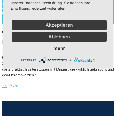
unserer Datenschutzerklärung. Sie können Ihre
Adventistischen Bekenntnisschulen eine Erziehungspartnerschaft
Einwilligung jederzeit widerrufen.
ein. Neben der Wissensvermittlung legen wir ebenso Wert auf die
charakterliche Entwick...
Mehr herausfinden
Akzeptieren
Geschenkkatalog
Ablehnen
mehr
Geschenke, die ankommen
Powered by
&
Sie wollen unsere Schule bzw. unsere Schüler und Schülerinnen
ganz praktisch unterstützen mit Dingen, die wirklich gebraucht und
gewünscht werden?
Mehr