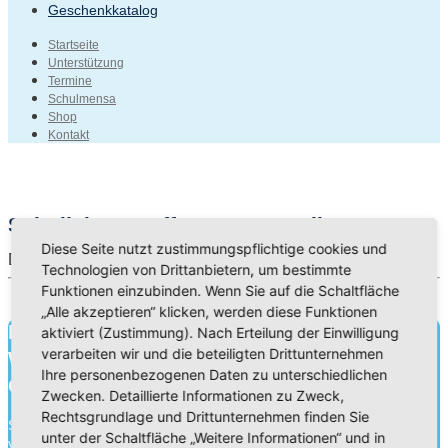
Geschenkkatalog
Startseite
Unterstützung
Termine
Schulmensa
Shop
Kontakt
Schuljahreseröffnungsgottesdienst
Diese Seite nutzt zustimmungspflichtige cookies und
Datum:
19. Sep. 2021
Technologien von Drittanbietern, um bestimmte
Funktionen einzubinden. Wenn Sie auf die Schaltfläche
„Alle akzeptieren“ klicken, werden diese Funktionen
Bildung für heute.
aktiviert (Zustimmung). Nach Erteilung der Einwilligung
verarbeiten wir und die beteiligten Drittunternehmen
Wissen für morgen.
Ihre personenbezogenen Daten zu unterschiedlichen
Charakter für die Ewigkeit.
Zwecken. Detaillierte Informationen zu Zweck,
Rechtsgrundlage und Drittunternehmen finden Sie
Schule ist mehr als Wissensvermittlung. Durch die Zusammenarbeit
unter der Schaltfläche „Weitere Informationen“ und in
von Schülern, Lehrern und Eltern gehen wir an unseren