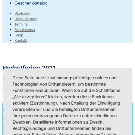
Geschenkkatalog
Startseite
Unterstützung
Termine
Schulmensa
Shop
Kontakt
Herbstferien 2021
Diese Seite nutzt zustimmungspflichtige cookies und
Startdatum:
29. Okt. 2021
Enddatum:
7. Nov. 2021
Technologien von Drittanbietern, um bestimmte
Funktionen einzubinden. Wenn Sie auf die Schaltfläche
„Alle akzeptieren“ klicken, werden diese Funktionen
aktiviert (Zustimmung). Nach Erteilung der Einwilligung
Bildung für heute.
verarbeiten wir und die beteiligten Drittunternehmen
Wissen für morgen.
Ihre personenbezogenen Daten zu unterschiedlichen
Charakter für die Ewigkeit.
Zwecken. Detaillierte Informationen zu Zweck,
Rechtsgrundlage und Drittunternehmen finden Sie
Schule ist mehr als Wissensvermittlung. Durch die Zusammenarbeit
unter der Schaltfläche „Weitere Informationen“ und in