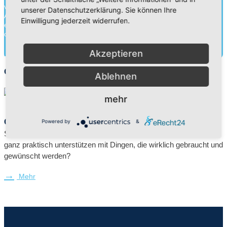
von Schülern, Lehrern und Eltern gehen wir an unseren
unserer Datenschutzerklärung. Sie können Ihre
Adventistischen Bekenntnisschulen eine Erziehungspartnerschaft
Einwilligung jederzeit widerrufen.
ein. Neben der Wissensvermittlung legen wir ebenso Wert auf die
charakterliche Entwick...
Akzeptieren
Mehr herausfinden
Geschenkkatalog
Ablehnen
mehr
Geschenke, die ankommen
Powered by
&
Sie wollen unsere Schule bzw. unsere Schüler und Schülerinnen
ganz praktisch unterstützen mit Dingen, die wirklich gebraucht und
gewünscht werden?
Mehr