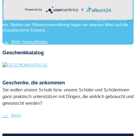
Schule ist mehr als Wissensvermittlung. Durch die Zusammenarbeit
Powered by
&
von Schülern, Lehrern und Eltern gehen wir an unseren
Adventistischen Bekenntnisschulen eine Erziehungspartnerschaft
ein. Neben der Wissensvermittlung legen wir ebenso Wert auf die
charakterliche Entwick...
Mehr herausfinden
Geschenkkatalog
Geschenke, die ankommen
Sie wollen unsere Schule bzw. unsere Schüler und Schülerinnen
ganz praktisch unterstützen mit Dingen, die wirklich gebraucht und
gewünscht werden?
Mehr