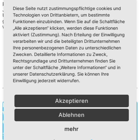
Rückblickend dürfen wir dankbar sein für ein gesegnetes
Diese Seite nutzt zustimmungspflichtige cookies und
Jahr. Trotz vieler Herausforderungen und mancher
Technologien von Drittanbietern, um bestimmte
Überraschungen haben wir erlebt, wie Gott unsere Schule
getragen und gestärkt hat. Mit Freude und Zuversicht blicken
Funktionen einzubinden. Wenn Sie auf die Schaltfläche
wir nun in die Zukunft und auf das kommende Schuljahr.
„Alle akzeptieren“ klicken, werden diese Funktionen
aktiviert (Zustimmung). Nach Erteilung der Einwilligung
verarbeiten wir und die beteiligten Drittunternehmen
Ihre personenbezogenen Daten zu unterschiedlichen
Zwecken. Detaillierte Informationen zu Zweck,
Rechtsgrundlage und Drittunternehmen finden Sie
unter der Schaltfläche „Weitere Informationen“ und in
unserer Datenschutzerklärung. Sie können Ihre
Einwilligung jederzeit widerrufen.
Akzeptieren
Bildung für heute.
Wissen für morgen.
Ablehnen
Charakter für die Ewigkeit.
mehr
Schule ist mehr als Wissensvermittlung. Durch die Zusammenarbeit
von Schülern, Lehrern und Eltern gehen wir an unseren