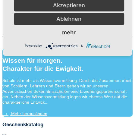
Akzeptieren
Ablehnen
mehr
Powered by
&
Bildung für heute.
Wissen für morgen.
Charakter für die Ewigkeit.
Schule ist mehr als Wissensvermittlung. Durch die Zusammenarbeit
von Schülern, Lehrern und Eltern gehen wir an unseren
Adventistischen Bekenntnisschulen eine Erziehungspartnerschaft
ein. Neben der Wissensvermittlung legen wir ebenso Wert auf die
charakterliche Entwick...
Mehr herausfinden
Geschenkkatalog