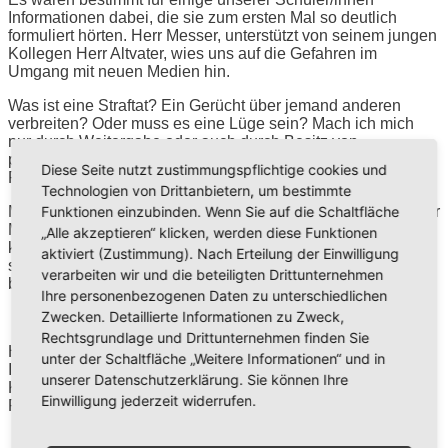
Informationen dabei, die sie zum ersten Mal so deutlich
formuliert hörten. Herr Messer, unterstützt von seinem jungen
Kollegen Herr Altvater, wies uns auf die Gefahren im
Umgang mit neuen Medien hin.
Was ist eine Straftat? Ein Gerücht über jemand anderen
verbreiten? Oder muss es eine Lüge sein? Mach ich mich
nur durch Weitergabe oder auch durch Besitz von
pornographischen Medien strafbar? Über diese und andere
Diese Seite nutzt zustimmungspflichtige cookies und
Fragen wurde aufgeklärt.
Technologien von Drittanbietern, um bestimmte
Funktionen einzubinden. Wenn Sie auf die Schaltfläche
Mit realen Beispielen aus dem Raum Ravensburg führte Herr
Messer den Schüler/innen vor Augen was alles passieren
„Alle akzeptieren“ klicken, werden diese Funktionen
könnte. Und noch viel wichtiger, wie sie darauf reagieren
aktiviert (Zustimmung). Nach Erteilung der Einwilligung
sollten, falls eines der behandelten Themen sie einmal
verarbeiten wir und die beteiligten Drittunternehmen
betreffen würde.
Ihre personenbezogenen Daten zu unterschiedlichen
Zwecken. Detaillierte Informationen zu Zweck,
Rechtsgrundlage und Drittunternehmen finden Sie
Herzlichen Dank für den Besuch! Wir hoffen, dass diese
unter der Schaltfläche „Weitere Informationen“ und in
Informationen möglichst ein Leben lang im Gedächtnis der
unserer Datenschutzerklärung. Sie können Ihre
Kinder erhalten bleiben und sie dadurch vor schlimmen
Einwilligung jederzeit widerrufen.
Folgen bewahrt werden.